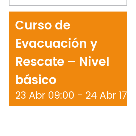
Curso de
Evacuación y
Rescate – Nivel
básico
23 Abr 09:00
-
24 Abr 17: