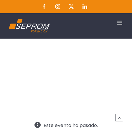
Saltar
Facebook
Instagram
Twitter
LinkedIn
al
contenido
×
Este evento ha pasado.