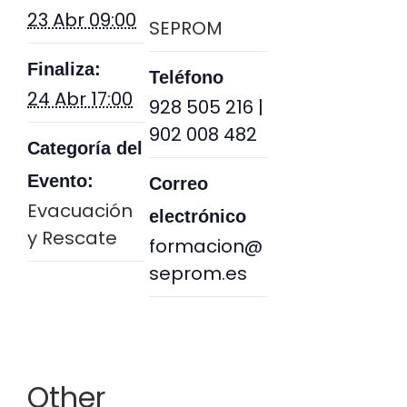
23 Abr 09:00
SEPROM
Finaliza:
Teléfono
24 Abr 17:00
928 505 216 |
902 008 482
Categoría del
Evento:
Correo
Evacuación
electrónico
y Rescate
formacion@
seprom.es
Other