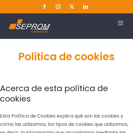
Saltar
Facebook
Instagram
Twitter
LinkedIn
al
contenido
Política de cookies
Acerca de esta política de
cookies
Esta Política de Cookies explica qué son las cookies y
cómo las utilizamos, los tipos de cookies que utilizamos,
es decir, la información que recopilamos mediante las