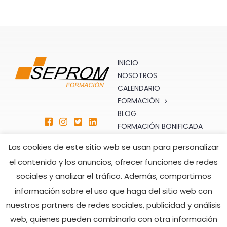
INICIO
NOSOTROS
CALENDARIO
FORMACIÓN
BLOG
FORMACIÓN BONIFICADA
SERVICIOS
Las cookies de este sitio web se usan para personalizar
TIENDA
el contenido y los anuncios, ofrecer funciones de redes
CONTACTO
sociales y analizar el tráfico. Además, compartimos
ATENCIÓN AL CLIENTE
HORARIO DE ATENCIÓN
información sobre el uso que haga del sitio web con
formacion@seprom.es
TELEFÓNICA
nuestros partners de redes sociales, publicidad y análisis
902 008 482
Lunes a Viernes
web, quienes pueden combinarla con otra información
928 505 216
De 7:00h a 15:00h