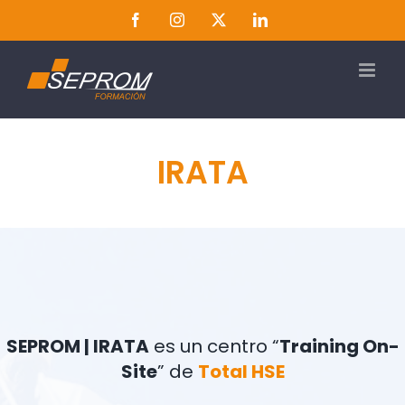
Saltar
Facebook
Instagram
Twitter
LinkedIn
al
contenido
IRATA
SEPROM | IRATA
es un centro “
Training On-
Site
” de
Total HSE