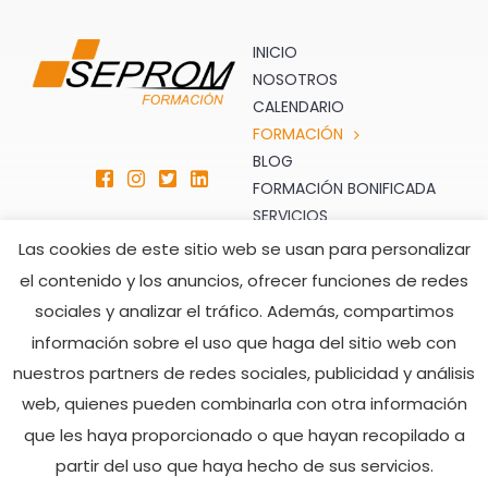
INICIO
NOSOTROS
CALENDARIO
FORMACIÓN
BLOG
FORMACIÓN BONIFICADA
SERVICIOS
TIENDA
Las cookies de este sitio web se usan para personalizar
CONTACTO
el contenido y los anuncios, ofrecer funciones de redes
sociales y analizar el tráfico. Además, compartimos
ATENCIÓN AL CLIENTE
HORARIO DE ATENCIÓN
información sobre el uso que haga del sitio web con
TELEFÓNICA
formacion@seprom.es
nuestros partners de redes sociales, publicidad y análisis
902 008 482
Lunes a Viernes
web, quienes pueden combinarla con otra información
928 505 216
De 7:00h a 15:00h
que les haya proporcionado o que hayan recopilado a
partir del uso que haya hecho de sus servicios.