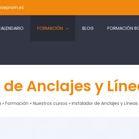
@seprom.es
CALENDARIO
FORMACIÓN
BLOG
FORMACIÓN BO
 de Anclajes y Lín
a
»
Formación
»
Nuestros cursos
»
Instalador de Anclajes y Líneas