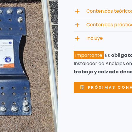
Contenidos teóricos
Contenidos práctic
Incluye
Importante
Es
obligat
Instalador de Anclajes e
trabajo y calzado de s
PRÓXIMAS CON