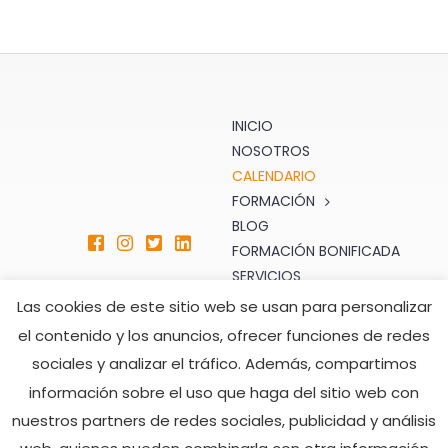
INICIO
NOSOTROS
CALENDARIO
FORMACIÓN
BLOG
FORMACIÓN BONIFICADA
SERVICIOS
TIENDA
Las cookies de este sitio web se usan para personalizar
CONTACTO
el contenido y los anuncios, ofrecer funciones de redes
sociales y analizar el tráfico. Además, compartimos
ATENCIÓN AL CLIENTE
HORARIO DE ATENCIÓN
información sobre el uso que haga del sitio web con
TELEFÓNICA
formacion@seprom.es
nuestros partners de redes sociales, publicidad y análisis
902 008 482
Lunes a Viernes