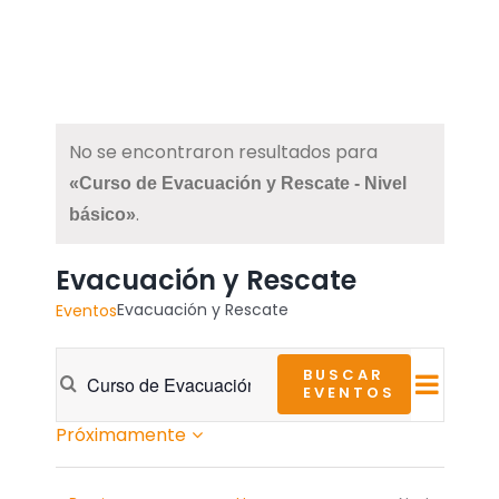
No se encontraron resultados para
«Curso de Evacuación y Rescate - Nivel
.
básico»
Evacuación y Rescate
Evacuación y Rescate
Eventos
Introduce
Nav
BUSCAR
Navegación
EVENTOS
Photo
la
de
Próximamente
palabra
de
Select
vist
clave.
date.