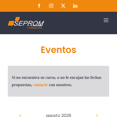
Saltar
Facebook
Instagram
Twitter
LinkedIn
al
contenido
Eventos
Si no encuentra su curso, o no le encajan las fechas
propuestas,
contacte
con nosotros.
agosto 2026