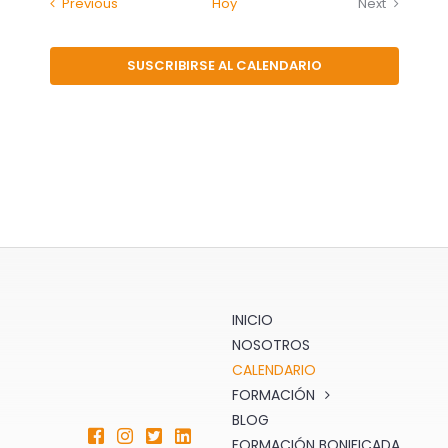
búsqueda
Busca
Eventos
Previous
Hoy
Next
de
Eventos
Eventos
y
Eve
para
SUSCRIBIRSE AL CALENDARIO
la
vistas
palabra
clave.
de
Eventos
INICIO
NOSOTROS
CALENDARIO
FORMACIÓN
BLOG
FORMACIÓN BONIFICADA