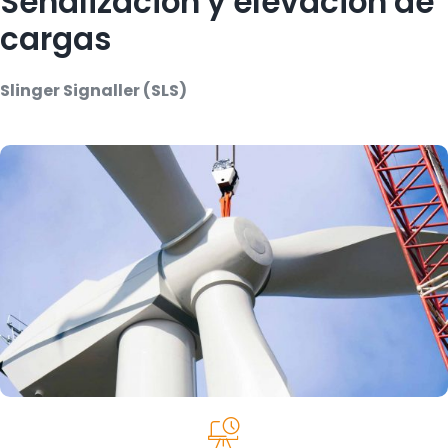
Señalización y elevación de
cargas
Slinger Signaller (SLS)