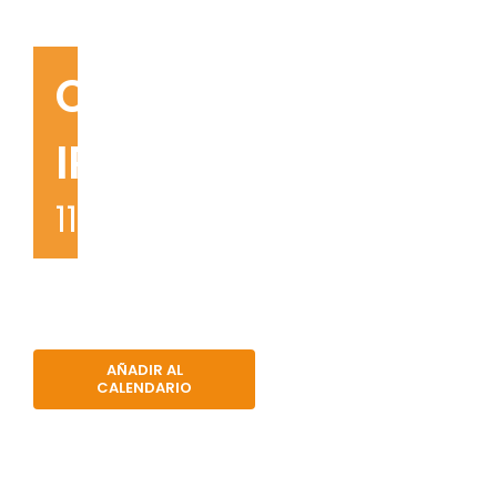
Curso
IRATA
11 May 09:00
-
16 May 16:
AÑADIR AL
CALENDARIO