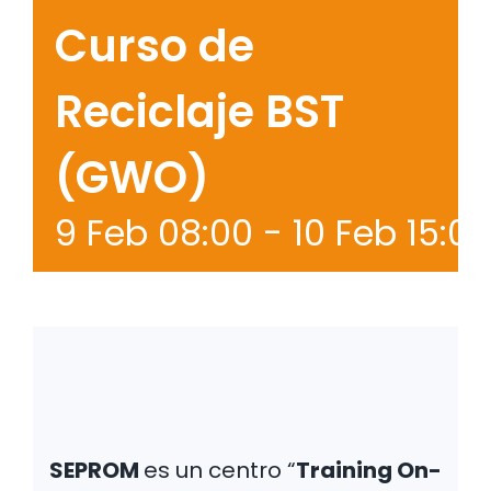
Curso de
Reciclaje BST
(GWO)
9 Feb 08:00
-
10 Feb 15:00
SEPROM
es un centro “
Training On-