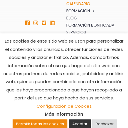
CALENDARIO
FORMACIÓN
BLOG
FORMACIÓN BONIFICADA
SERVICIOS
TIENDA
Las cookies de este sitio web se usan para personalizar
CONTACTO
el contenido y los anuncios, ofrecer funciones de redes
sociales y analizar el tráfico. Además, compartimos
ATENCIÓN AL CLIENTE
HORARIO DE ATENCIÓN
información sobre el uso que haga del sitio web con
TELEFÓNICA
formacion@seprom.es
nuestros partners de redes sociales, publicidad y análisis
902 008 482
Lunes a Viernes
web, quienes pueden combinarla con otra información
928 505 216
De 7:00h a 15:00h
que les haya proporcionado o que hayan recopilado a
partir del uso que haya hecho de sus servicios.
© SEPROM 2022 |
Aviso legal y política de privacidad
|
Configuración de Cookies
Política de cookies
| Web desarrollada por
Usabi
Más información
Permitir todas las cookies
Aceptar
Rechazar