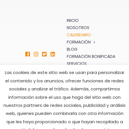
INICIO
NOSOTROS
CALENDARIO
FORMACIÓN
BLOG
FORMACIÓN BONIFICADA
SERVICIOS
TIENDA
Las cookies de este sitio web se usan para personalizar
CONTACTO
el contenido y los anuncios, ofrecer funciones de redes
sociales y analizar el tráfico. Además, compartimos
ATENCIÓN AL CLIENTE
HORARIO DE ATENCIÓN
información sobre el uso que haga del sitio web con
TELEFÓNICA
formacion@seprom.es
nuestros partners de redes sociales, publicidad y análisis
902 008 482
Lunes a Viernes
web, quienes pueden combinarla con otra información
928 505 216
De 7:00h a 15:00h
que les haya proporcionado o que hayan recopilado a