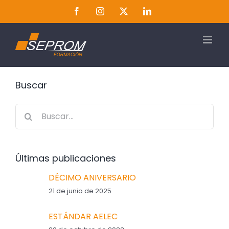
Saltar
Facebook
Instagram
Twitter
LinkedIn
al
contenido
Buscar
Buscar:
Últimas publicaciones
DÉCIMO ANIVERSARIO
21 de junio de 2025
ESTÁNDAR AELEC