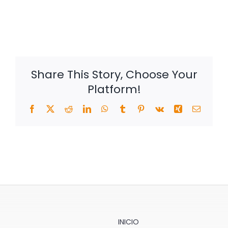
Share This Story, Choose Your
Platform!
Facebook
Twitter
Reddit
LinkedIn
WhatsApp
Tumblr
Pinterest
Vk
Xing
Correo
electrón
INICIO