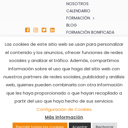
NOSOTROS
CALENDARIO
FORMACIÓN
BLOG
FORMACIÓN BONIFICADA
SERVICIOS
Las cookies de este sitio web se usan para personalizar
TIENDA
el contenido y los anuncios, ofrecer funciones de redes
CONTACTO
sociales y analizar el tráfico. Además, compartimos
ATENCIÓN AL CLIENTE
HORARIO DE ATENCIÓN
información sobre el uso que haga del sitio web con
formacion@seprom.es
TELEFÓNICA
nuestros partners de redes sociales, publicidad y análisis
902 008 482
Lunes a Viernes
web, quienes pueden combinarla con otra información
928 505 216
De 7:00h a 15:00h
que les haya proporcionado o que hayan recopilado a
partir del uso que haya hecho de sus servicios.
© SEPROM 2022 |
Aviso legal y política de privacidad
|
Configuración de Cookies
Política de cookies
| Web desarrollada por
Usabi
Más información
Permitir todas las cookies
Aceptar
Rechazar