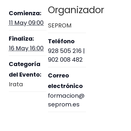
Organizador
Comienza:
11 May 09:00
SEPROM
Finaliza:
Teléfono
16 May 16:00
928 505 216 |
902 008 482
Categoría
del Evento:
Correo
Irata
electrónico
formacion@
seprom.es