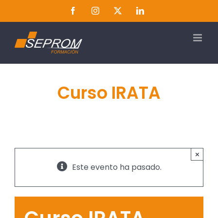
Saltar
Facebook
Instagram
Twitter
LinkedIn
al
contenido
Curso IRATA
×
Este evento ha pasado.